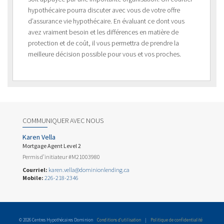
hypothécaire pourra discuter avec vous de votre offre
d’assurance vie hypothécaire. En évaluant ce dont vous
avez vraiment besoin et les différences en matière de
protection et de coût, il vous permettra de prendre la
meilleure décision possible pour vous et vos proches.
COMMUNIQUER AVEC NOUS
Karen Vella
Mortgage Agent Level 2
Permis d’initiateur #M21003980
Courriel:
karen.vella@dominionlending.ca
Mobile:
226-218-2346
© 2026 Centres Hypothécaires Dominion
Conditions d’utilisation
|
Politique de confidentialité