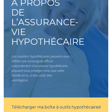
À PROPOS
DE
L’ASSURANCE-
VIE
HYPOTHÉCAIRE
Les courtiers hypothécaires peuvent vous
référer une compagnie offrant
uneprotection d’assurance hypothécaire,
pouvant vous protéger ainsi que votre
famille et ce, à des coûts très
avantageux.
Télécharger ma boîte à outils hypothécaires!