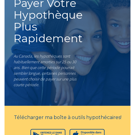
Payer Votre
Hypothèque
Plus
Rapidement
Au Canada, les hypothèques sont
habituellement amorties sur 25 ou 30
ans. Bien que cette période pourrait
sembler longue, certaines personnes
peuvent choisir de payer sur une plus
courte période.
Télécharger ma boîte à outils hypothécaires!